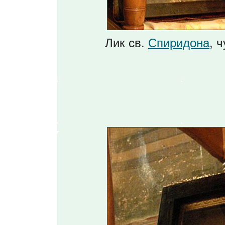
Лик св.
Спиридона
, 