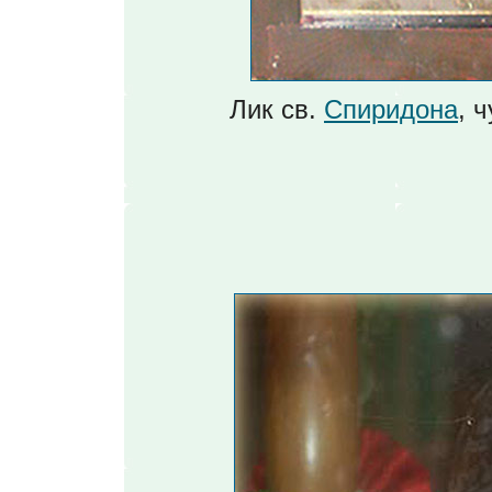
Лик св.
Спиридона
, 