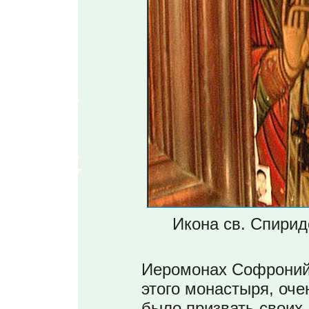
Икона св. Спирид
Иеромонах Софроний,
этого монастыря, оче
было призвать своих