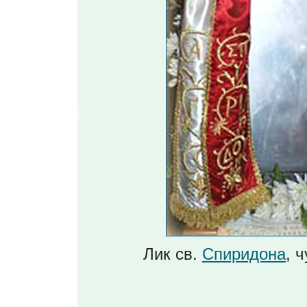
Лик св.
Спиридона
, 