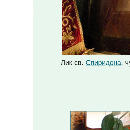
Лик св.
Спиридона
, 