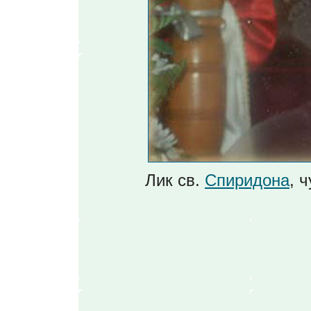
Лик св.
Спиридона
, 