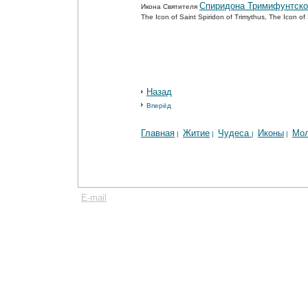
Спиридона Тримифунтско
Икона Святителя
The Icon of Saint Spiridon of Trimythus, The Icon o
Назад
Вперёд
Главная
Житие
Чудеса
Иконы
Мо
|
|
|
|
E-mail