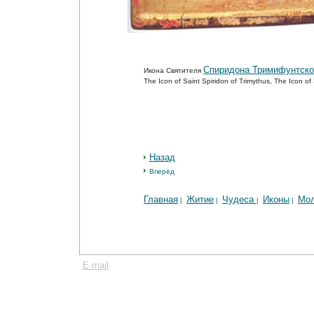
Спиридона Тримифунтско
Икона Святителя
The Icon of Saint Spiridon of Trimythus, The Icon o
Назад
Вперёд
Главная
Житие
Чудеса
Иконы
Мо
|
|
|
|
E-mail