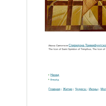
Спиридона Тримифунтско
Икона Святителя
The Icon of Saint Spiridon of Trimythus, The Icon o
Назад
Вперёд
Главная
Житие
Чудеса
Иконы
Мо
|
|
|
|