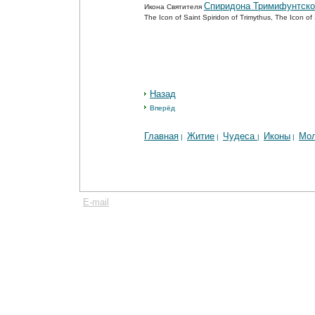
Спиридона Тримифунтско
Икона Святителя
The Icon of Saint Spiridon of Trimythus, The Icon o
Назад
Вперёд
Главная
Житие
Чудеса
Иконы
Мо
|
|
|
|
E-mail