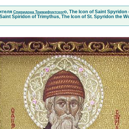
ителя
о, The Icon of Saint Spyridon 
Спиридона Тримифунтског
 Saint Spiridon of Trimythus, The Icon of St. Spyridon the 