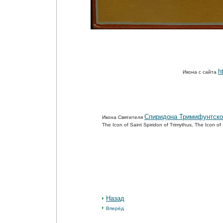
h
Икона с сайта
Спиридона Тримифунтско
Икона Святителя
The Icon of Saint Spiridon of Trimythus, The Icon o
Назад
Вперёд