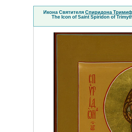
Икона Святителя
Спиридона Тримиф
The Icon of Saint Spiridon of Trimy