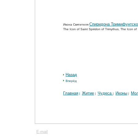
Спиридона Тримифунтско
Икона Святителя
The Icon of Saint Spiridon of Trimythus, The Icon o
Назад
Вперёд
Главная
Житие
Чудеса
Иконы
Мо
|
|
|
|
E-mail