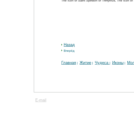
The Icon of Saint Spiridon of Trimythus, The Icon o
Назад
Вперёд
Главная
Житие
Чудеса
Иконы
Мо
|
|
|
|
E-mail