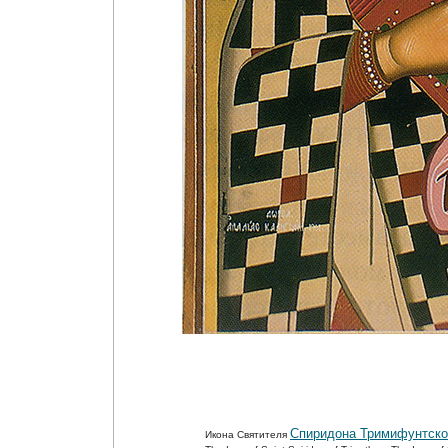
Спиридона Тримифунтско
Икона Святителя