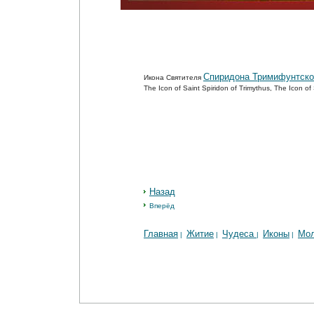
Спиридона Тримифунтско
Икона Святителя
The Icon of Saint Spiridon of Trimythus, The Icon o
Назад
Вперёд
Главная
Житие
Чудеса
Иконы
Мо
|
|
|
|