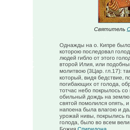
Святитель
С
Однажды на о. Кипре было
которою последовал голод,
людей гибло от этого голо
второй Илия, или подобны
молитвою (3Цар. гл.17): т
который, видя бедствие, п
погибающих от голода, обр
тотчас небо покрылось со
обильный дождь на землю,
святой помолился опять, 
напоена была влагою и да
урожай нивы, покрылись п
голода, было во всем вели
Божия
Спиридона
.