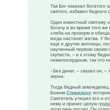
Так Бог наказал богатого 
святого, избавил бедного 
Один известный святому з
богачу и во время того же
хлеба на прокорм и обеща
когда настанет жатва. У б
еще и другие житницы, по
наученный первою своею п
скупости, – и к этому бедн
немилосердным, так что не
- Без денег, – сказал он, 
зерна.
Тогда бедный земледелец 
Божию
Спиридону
, которо
Святитель утешил его и от
нему и принес целую груду 
этом речь после). Он отда