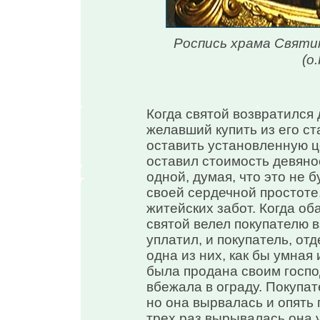
Роспись храма Свят
(о
Когда святой возвратился 
желавший купить из его ст
оставить установленную це
оставил стоимость девянос
одной, думая, что это не б
своей сердечной простоте
житейских забот. Когда об
святой велел покупателю вз
уплатил, и покупатель, отд
одна из них, как бы умная
была продана своим госпо
вбежала в ограду. Покупат
но она вырвалась и опять 
трех раз вырывалась она у 