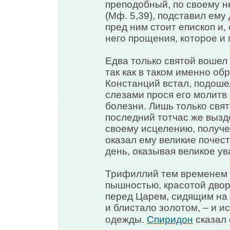
преподобный, по своему н
(Мф. 5,39), подставил ему
пред ним стоит епископ и,
него прощения, которое и 
Едва только святой вошел 
так как в таком именно об
Констанций встал, подошел
слезами прося его молитв 
болезни. Лишь только свят
последний тотчас же вызд
своему исцелению, получе
оказал ему великие почест
день, оказывая великое ув
Трифиллий тем временем 
пышностью, красотой дво
перед Царем, сидящим на 
и блистало золотом, – и и
одежды.
Спиридон
сказал 