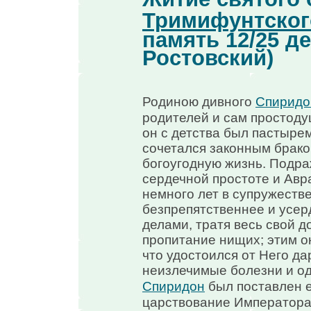
Тримифунтског
память 12/25 д
Ростовский)
Родиною дивного
Спиридо
родителей и сам простод
он с детства был пастырем
сочетался законным брако
богоугодную жизнь. Подраж
сердечной простоте и Авр
немного лет в супружестве
безпрепятственнее и усер
делами, тратя весь свой д
пропитание нищих; этим он,
что удостоился от Него да
неизлечимые болезни и од
Спиридон
был поставлен 
царствование Императора 