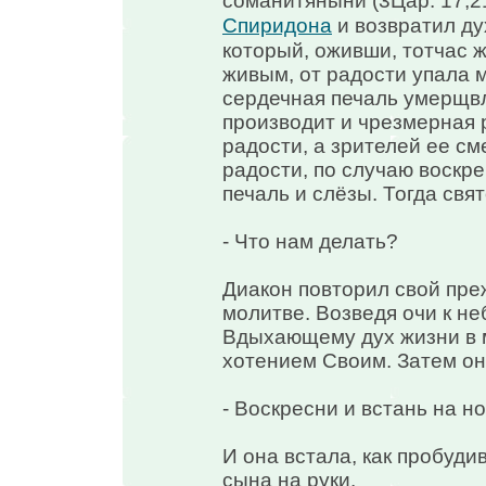
соманитяныни (3Цар. 17,21
Спиридона
и возвратил ду
который, оживши, тотчас ж
живым, от радости упала м
сердечная печаль умерщвл
производит и чрезмерная 
радости, а зрителей ее см
радости, по случаю воскр
печаль и слёзы. Тогда свя
- Что нам делать?
Диакон повторил свой преж
молитве. Возведя очи к неб
Вдыхающему дух жизни в
хотением Своим. Затем он
- Воскресни и встань на но
И она встала, как пробуди
сына на руки.