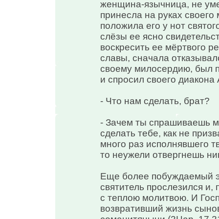
женщина-язычница, не уме
принесла на руках своего 
положила его у нот святог
слёзы ее ясно свидетельст
воскресить ее мёртвого ре
славы, сначала отказывалс
своему милосердию, был 
и спросил своего диакона
- Что нам сделать, брат?
- Зачем ты спрашиваешь ме
сделать тебе, как не приз
много раз исполнявшего т
то неужели отвергнешь ни
Еще более побуждаемый э
святитель прослезился и, 
с теплою молитвою. И Гос
возвративший жизнь сыно