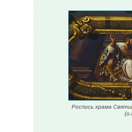
Роспись храма Свят
(о