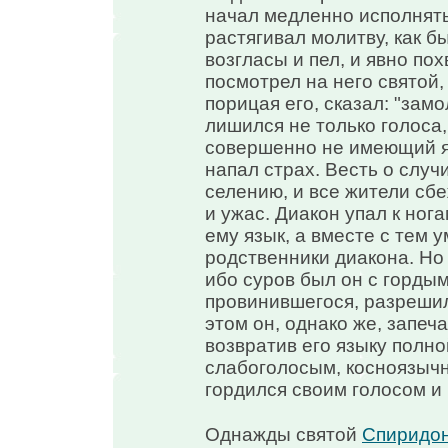
начал медленно исполнять
растягивал молитву, как б
возгласы и пел, и явно по
посмотрел на него святой,
порицая его, сказал: "замо
лишился не только голоса, 
совершенно не имеющий я
напал страх. Весть о слу
селению, и все жители сб
и ужас. Диакон упал к ног
ему язык, а вместе с тем 
родственники диакона. Но 
ибо суров был он с гордым
провинившегося, разрешил
этом он, однако же, запеч
возвратив его языку полно
слабоголосым, косноязыч
гордился своим голосом и
Однажды святой
Спиридо