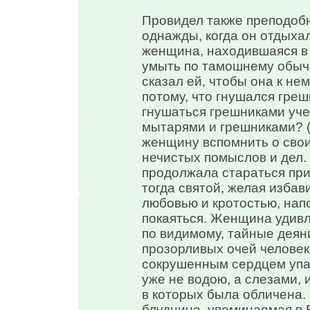
Провидел также преподобн
однажды, когда он отдыхал
женщина, находившаяся в
умыть по тамошнему обычаю
сказал ей, чтобы она к нем
потому, что гнушался греш
гнушаться грешниками уче
мытарями и грешниками? (М
женщину вспомнить о свои
нечистых помыслов и дел.
продолжала стараться прик
тогда святой, желая избави
любовью и кротостью, нап
покаяться. Женщина удивл
по видимому, тайные деян
прозорливых очей человек
сокрушенным сердцем упал
уже не водою, а слезами, 
в которых была обличена. 
блудница, упоминаемая в 