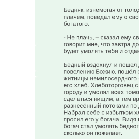
Бедняк, изнемогая от голо
плачем, поведал ему о св
богатого.
- Не плачь, – сказал ему с
говорит мне, что завтра д
будет умолять тебя и отда
Бедный вздохнул и пошел д
повелению Божию, пошёл 
житницы немилосердного 
его хлеб. Хлеботорговец 
городу и умолял всех помо
сделаться нищим, а тем в
разнесённый потоками по 
Набрал себе с избытком хл
просил его у богача. Видя
богач стал умолять бедног
сколько он пожелает.