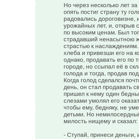
Но через несколько лет з
опять постиг страну ту го
радовались дороговизне, 
урожайных лет, и, открыв 
по высоким ценам. Был то
страдавший ненасытною ж
страстью к наслаждениям.
хлеба и привезши его на к
однако, продавать его по т
городе, но ссыпал её в ск
голода и тогда, продав п
Когда голод сделался поч
день, он стал продавать с
пришел к нему один бедный
слезами умолял его оказат
чтобы ему, бедняку, не ум
детьми. Но немилосердный
милость нищему и сказал:
- Ступай, принеси деньги, 