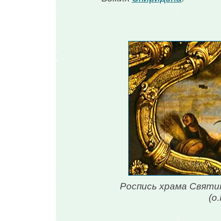
Роспись храма Свят
(о