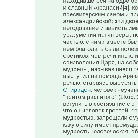
находившегося на одре бо
и славный Афанасий[4], к
пресвитерским саном и пр
александрийской; эти дво
негодование и зависть им
уразумении истин веры, н
честью; с ними вместе бы
нем благодать была полез
еретиков, чем речи иных, 
соизволения Царя, на соб
мудрецы, называвшиеся пе
выступил на помощь Арию
речью, стараясь высмеят
Спиридон
, человек неуче
"притом распятого" (1Кор. 
вступить в состязание с э
что он человек простой, с
мудростью, запрещали ему
какую силу имеет премудр
мудрость человеческая, об