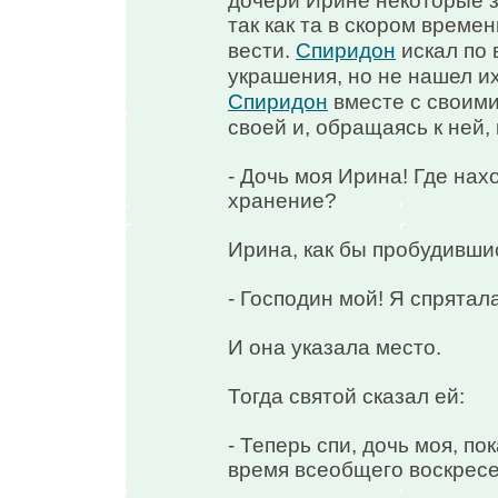
дочери Ирине некоторые з
так как та в скором време
вести.
Спиридон
искал по 
украшения, но не нашел и
Спиридон
вместе с своими
своей и, обращаясь к ней, 
- Дочь моя Ирина! Где нах
хранение?
Ирина, как бы пробудившис
- Господин мой! Я спрятал
И она указала место.
Тогда святой сказал ей:
- Теперь спи, дочь моя, по
время всеобщего воскресе