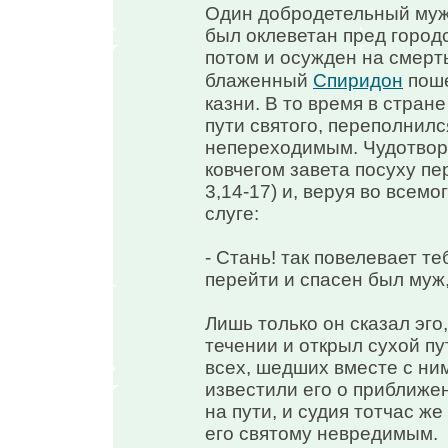
Один добродетельный муж, 
был оклеветан пред городс
потом и осужден на смерть
блаженный
Спиридон
поше
казни. В то время в стран
пути святого, переполнилс
непереходимым. Чудотворе
ковчегом завета посуху п
3,14-17) и, веруя во всемо
слуге:
- Стань! так повелевает т
перейти и спасен был муж,
Лишь только он сказал эго
течении и открыл сухой пут
всех, шедших вместе с ним
известили его о приближен
на пути, и судия тотчас ж
его святому невредимым.