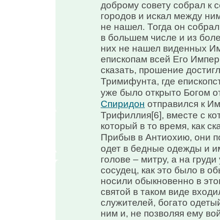
доброму совету собрал к с
городов и искал между ни
не нашел. Тогда он собрал
в большем числе и из бол
них не нашел виденных Им
епископам всей Его Импер
сказать, прошение достигл
Тримифунта, где епископс
уже было открыто Богом о
Спиридон
отправился к Им
Трифиллия[6], вместе с к
который в то время, как с
Прибыв в Антиохию, они п
одет в бедные одежды и и
голове – митру, а на груд
сосудец, как это было в 
носили обыкновенно в этом
святой в таком виде входи
служителей, богато одетый
ним и, не позволяя ему вой