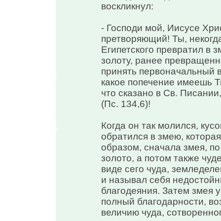
воскликнул:
- Господи мой, Иисусе Хр
претворяющий! Ты, некогд
Египетского превратил в зм
золоту, ранее превращенн
принять первоначальный ви
какое попечение имеешь Т
что сказано в Св. Писании,
(Пс. 134,6)!
Когда он так молился, кус
обратился в змею, которая
образом, сначала змея, по
золото, а потом также чуд
виде сего чуда, земледеле
и называл себя недостойн
благодеяния. Затем змея у
полный благодарности, во
величию чуда, сотворенног