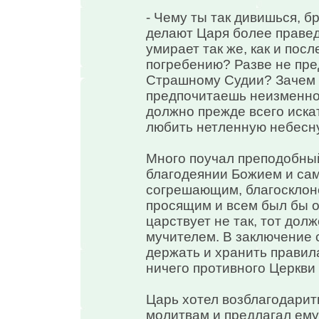
- Чему ты так дивишься, б
делают Царя более правед
умирает так же, как и пос
погребению? Разве не пре
Страшному Судии? Зачем т
предпочитаешь неизменном
должно прежде всего искат
любить нетленную небесн
Много поучал преподобный
благодеянии Божием и сам
согрешающим, благосклоне
просящим и всем был бы о
царствует не так, тот дол
мучителем. В заключение 
держать и хранить правил
ничего противного Церкви 
Царь хотел возблагодарить
молитвам и предлагал ему