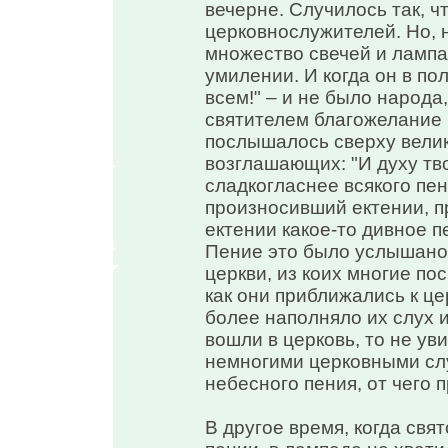
вечерне. Случилось так, ч
церковнослужителей. Но, н
множество свечей и лампа
умилении. И когда он в по
всем!" – и не было народ
святителем благожелание 
послышалось сверху велик
возглашающих: "И духу тво
сладкогласнее всякого пен
произносивший ектении, п
ектении какое-то дивное пе
Пение это было услышано
церкви, из коих многие пос
как они приближались к це
более наполняло их слух и
вошли в церковь, то не ув
немногими церковными сл
небесного пения, от чего 
В другое время, когда свя