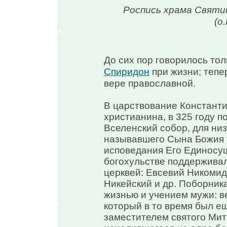
Роспись храма Свят
(о
До сих пор говорилось тол
Спиридон
при жизни; тепер
вере православной.
В царствование Константи
христианина, в 325 году по
Вселенский собор, для ни
называвшего Сына Божия т
исповедания Его Единосущ
богохульстве поддерживал
церквей: Евсевий Никомид
Никейский и др. Поборни
жизнью и учением мужи: в
который в то время был е
заместителем святого Мит